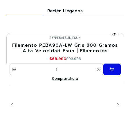
Recién Llegados
237PEBAESUN
|
ESUN
Filamento PEBA90A-LW Gris 800 Gramos
-30%
Alta Velocidad Esun | Filamentos
$69.990
$99.986
Cantidad
Comprar ahora