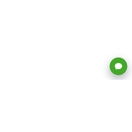
🕒 Horario: Lunes a Viernes, 8:45 a
17:50 hrs (continuado)
Estacionamientos Disponibles
Síguenos