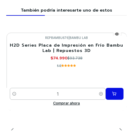
También podría interesarte uno de estos
REPBAMBU676
|
BAMBU LAB
H2D Series Placa de Impresión en Frío Bambu
-20%
Lab | Repuestos 3D
$74.990
$93.738
5.0
Cantidad
Comprar ahora