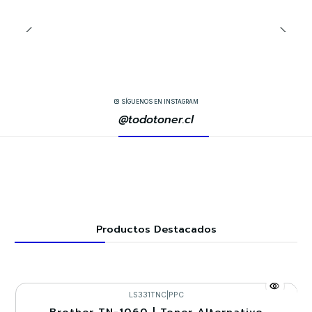
SÍGUENOS EN INSTAGRAM
@todotoner.cl
Productos Destacados
LS331TNC
|
PPC
Brother TN-1060 | Toner Alternativo