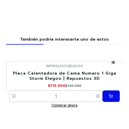
También podría interesarte uno de estos
REP161ELEGOO
|
ELEGOO
Placa Calentadora de Cama Numero 1 Giga
-20%
Storm Elegoo | Repuestos 3D
$119.990
$149.988
Cantidad
Comprar ahora