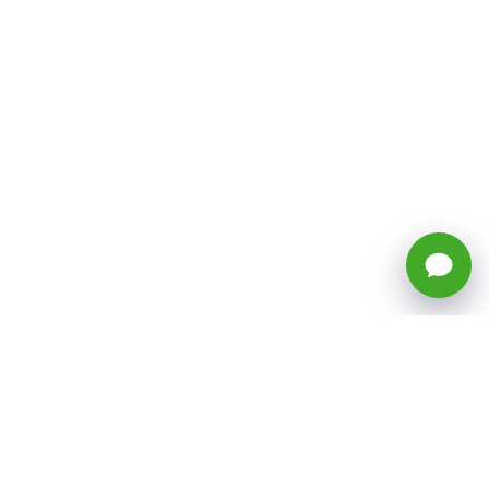
🕒 Horario: Lunes a Viernes, 8:45 a
17:50 hrs (continuado)
Estacionamientos Disponibles
Síguenos