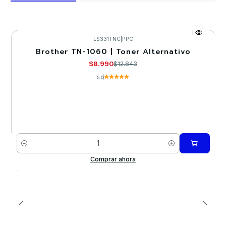
LS331TNC
|
PPC
Brother TN-1060 | Toner Alternativo
-30%
$8.990
$12.843
5.0
Cantidad
Comprar ahora