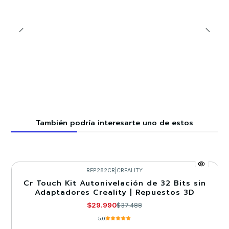
También podría interesarte uno de estos
REP282CR
|
CREALITY
Cr Touch Kit Autonivelación de 32 Bits sin
-20%
Adaptadores Creality | Repuestos 3D
$29.990
$37.488
5.0