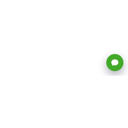
🕒 Horario: Lunes a Viernes, 8:45 a
17:50 hrs (continuado)
Estacionamientos Disponibles
Síguenos