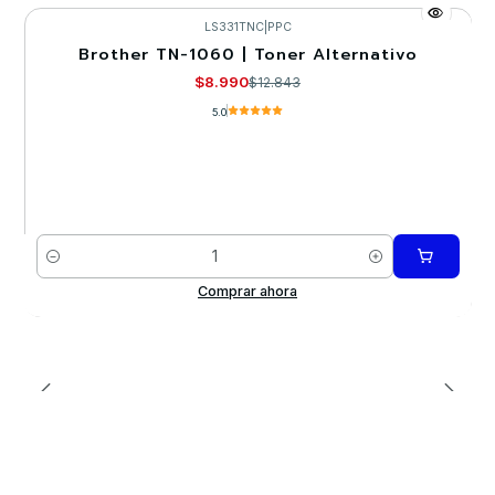
LS331TNC
|
PPC
Brother TN-1060 | Toner Alternativo
-30%
$8.990
$12.843
5.0
Cantidad
Comprar ahora