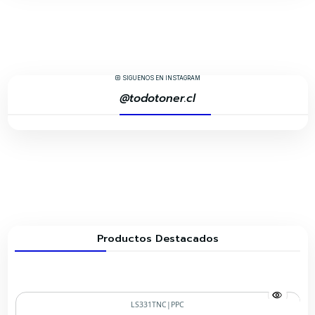
SÍGUENOS EN INSTAGRAM
@todotoner.cl
Productos Destacados
LS331TNC
|
PPC