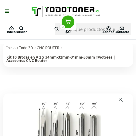
Puedes Elegir: Comprar en
Tienda
·
Despacho
a Todo Chile · Retiro en
Tienda en
24 Horas
0
$0
Inicio
Buscar
Acceso
Contacto
Inicio
Todo 3D
CNC ROUTER
Kit 10 Brocas en V 2 x 34mm-32mm-31mm-30mm Twotrees |
Accesorios CNC Router