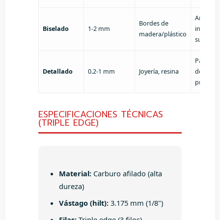
Aristas
Bordes de
Biselado
1-2 mm
inclinad
madera/plástico
suaves
Patrone
Detallado
0.2-1 mm
Joyería, resina
decorati
precisos
ESPECIFICACIONES TÉCNICAS
(TRIPLE EDGE)
Material:
Carburo afilado (alta
dureza)
Vástago (hilt):
3.175 mm (1/8")
Filas:
Triple edge (3 filos)