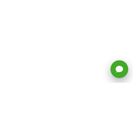
🕒 Horario: Lunes a Viernes, 8:45 a
17:50 hrs (continuado)
Estacionamientos Disponibles
Síguenos