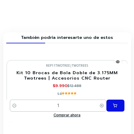
También podría interesarte uno de estos
REP11TWOTREE
|
TWOTREES
Kit 10 Brocas de Bola Doble de 3.175MM
-20%
Twotrees | Accesorios CNC Router
$9.990
$12.488
5.0
Cantidad
Comprar ahora