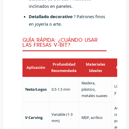
inclinados en paneles.
Detallado decorativo
? Patrones finos
en joyería o arte.
GUÍA RÁPIDA: ¿CUÁNDO USAR
LAS FRESAS V-BIT?
Profundidad
Materiales
Aplicación
Result
Recomendada
Ideales
Madera,
Líneas f
Texto/Logos
0.5-1.5 mm
plástico,
y nítidas
metales suaves
Ancho
Variable (1-3
constant
V-Carving
MDF, acrílico
mm)
profund
adaptati