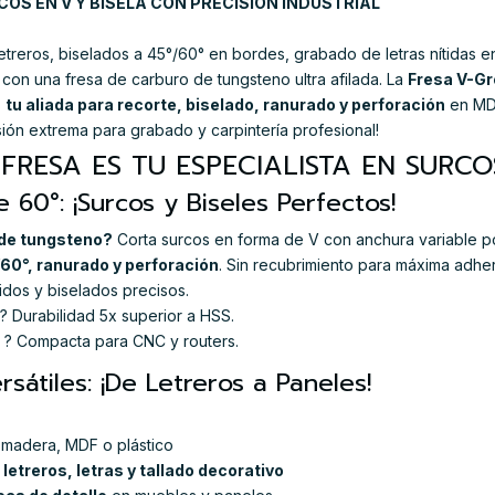
OS EN V Y BISELA CON PRECISIÓN INDUSTRIAL
treros, biselados a 45°/60° en bordes, grabado de letras nítidas en
 con una fresa de carburo de tungsteno ultra afilada. La
Fresa V-G
s
tu aliada para recorte, biselado, ranurado y perforación
en MDF
ión extrema para grabado y carpintería profesional!
FRESA ES TU ESPECIALISTA EN SURCO
 60°: ¡Surcos y Biseles Perfectos!
 de tungsteno?
Corta surcos en forma de V con anchura variable p
/60°, ranurado y perforación
. Sin recubrimiento para máxima adhe
idos y biselados precisos.
? Durabilidad 5x superior a HSS.
? Compacta para CNC y routers.
rsátiles: ¡De Letreros a Paneles!
madera, MDF o plástico
letreros, letras y tallado decorativo