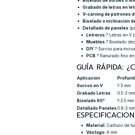
Biselado de bordes o lín
Grabado de letras en let
V-carving de patrones 
Biselado o inclinación d
Detallado de paneles
(pu
Letreros
? Letras en V p
Muebles
? Biselado dec
DIY
? Surcos para incru
PCB
? Ranurado fino en 
GUÍA RÁPIDA: 
Aplicación
Profund
Surcos en V
1-3 mm
Grabado Letras
0.5-2 m
Biselado 60°
1-2.5 mm
Detallado Paneles
0.8-2 m
ESPECIFICACION
Material:
Carburo de tun
Vástago:
6 mm