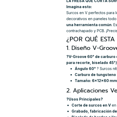
LA FRESA QUE CORTA SURC
Imagina esto:
Surcos en V perfectos para le
decorativos en paneles todo
una herramienta común
. E
contrachapado y PCB. ¡Precis
¿POR QUÉ ESTA 
1. Diseño V-Groove
?V-Groove 60° de carburo
para recorte, biselado 45°
Ángulo 60°
? Surcos nít
Carburo de tungsteno
Tamaño: 6x12x60 mm
2. Aplicaciones Ve
?Usos Principales?
Corte de surcos en V
en 
Grabado, fabricación de 