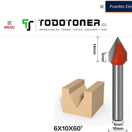
Puedes Ele
Inicio
Todo 3D
CNC ROUTER
Broca para Madera y Plastico Twotre
MENÚ