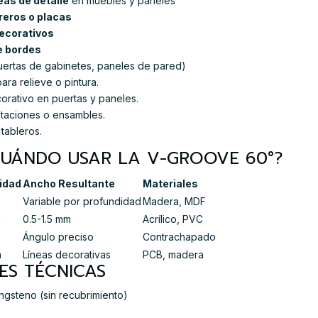
eas de detalle
en muebles y paneles
reros o placas
decorativos
e bordes
ertas de gabinetes, paneles de pared)
ara relieve o pintura.
orativo en puertas y paneles.
staciones o ensambles.
tableros.
¿CUÁNDO USAR LA V-GROOVE 60°?
idad
Ancho Resultante
Materiales
Variable por profundidad
Madera, MDF
m
0.5-1.5 mm
Acrílico, PVC
Ángulo preciso
Contrachapado
m
Líneas decorativas
PCB, madera
ES TÉCNICAS
gsteno (sin recubrimiento)