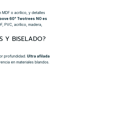
 MDF o acrílico, y detalles
roove 60° Twotrees
NO es
, PVC, acrílico, madera,
S Y BISELADO?
or profundidad.
Ultra afilada
rencia en materiales blandos.