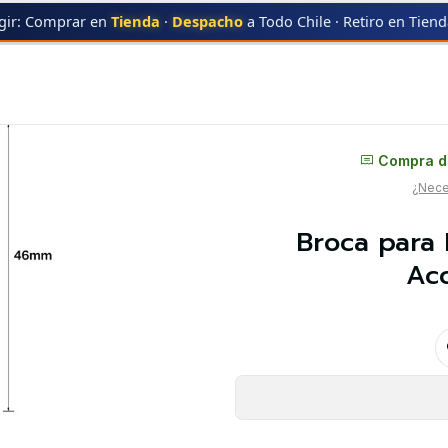
gir: Comprar en
Tienda
·
Despacho
a Todo Chile · Retiro en Tien
es | Accesorios CNC Router
Distribuidor oficial
Compra di
¿Neces
Broca para 
Ac