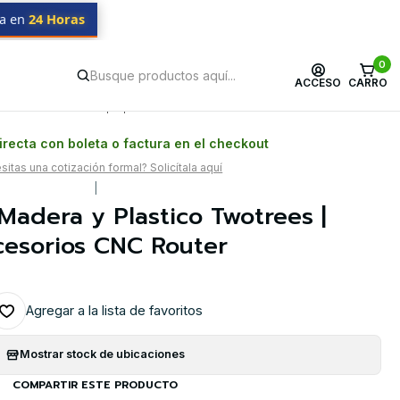
da en
24 Horas
0
ACCESO
CARRO
Postventa propia
Garantía en Chile
recta con boleta o factura en el checkout
itas una cotización formal? Solicítala aquí
|
Madera y Plastico Twotrees |
cesorios CNC Router
Agregar a la lista de favoritos
Mostrar stock de ubicaciones
COMPARTIR ESTE PRODUCTO