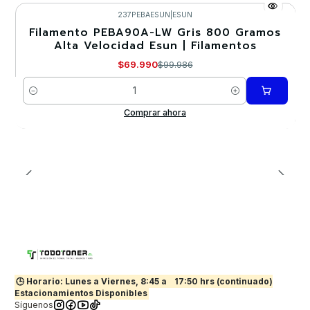
237PEBAESUN
|
ESUN
Filamento PEBA90A-LW Gris 800 Gramos
-30%
Alta Velocidad Esun | Filamentos
$69.990
$99.986
Cantidad
Comprar ahora
🕒 Horario: Lunes a Viernes, 8:45 a
17:50 hrs (continuado)
Estacionamientos Disponibles
Síguenos