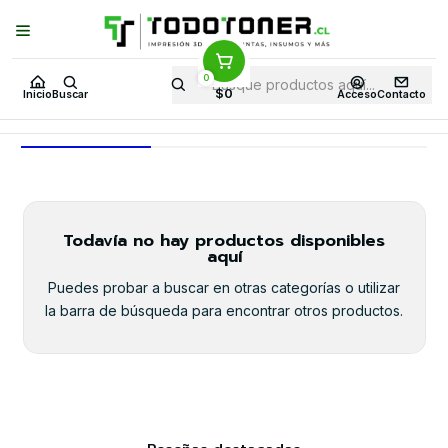
Puedes Elegir: Comprar en
Tienda
·
Despacho
a Todo Chile · Retiro en
Tienda en
24 Horas
0
Inicio
Ofertas WG 79 en TodoToner
$0
Inicio
Buscar
Acceso
Contacto
Ofertas WG 79 en TodoToner
Todavía no hay productos disponibles
aquí
Puedes probar a buscar en otras categorías o utilizar
la barra de búsqueda para encontrar otros productos.