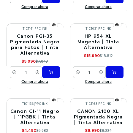
Cantidad
Cantidad
Comprar ahora
Comprar ahora
TIC1141
|
PPC INK
TIC1031
|
PPC INK
Canon PGI-35
HP 954 XL
-15%
-15%
Pigmentada Negro
Magenta | Tinta
para Fotos | Tinta
Alternativa
Alternativa
$15.990
$18.812
$5.990
$7.047
Cantidad
Cantidad
Comprar ahora
Comprar ahora
TIC1136
|
PPC INK
TIC1163
|
PPC INK
Canon GI-11 Negro
CANON 2100 XL
-15%
-15%
| 11PGBK | Tinta
Pigmentada Negra
Alternativa
| Tinta Alternativa
$4.490
$6.990
$5.282
$8.224