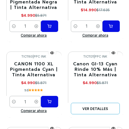
Pigmentada Negra
Tinta Alternativa
| Tinta Alternativa
$14.990
$17.635
$4.990
$5.871
Cantidad
Cantidad
Comprar ahora
Comprar ahora
TIC1160
|
PPC INK
TIC1131
|
PPC INK
CANON 1100 XL
Canon GI-13 Cyan
-15%
-15%
Pigmentada Cyan |
Rinde 10% Más |
Tinta Alternativa
Tinta Alternativa
Agotado
$4.990
$4.990
$5.871
$5.871
5.0
Cantidad
VER DETALLES
Comprar ahora