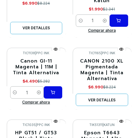
Katun
$6.990
$8.224
$1.990
$2.341
Cantidad
VER DETALLES
Comprar ahora
TIC1138
|
PPC INK
TIC1165
|
PPC INK
Canon GI-11
CANON 2100 XL
-15%
-15%
Magenta | 11M |
Pigmentada
Tinta Alternativa
Magenta | Tinta
Agotado
Alternativa
$4.490
$5.282
$6.990
$8.224
Cantidad
VER DETALLES
Comprar ahora
TIC1035
|
PPC INK
TIK51311
|
KATUN
HP GT51 / GT53
Epson T6643
-15%
-15%