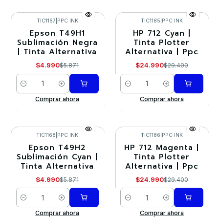
TIC1167
|
PPC INK
TIC1185
|
PPC INK
Epson T49H1
HP 712 Cyan |
-15%
-15%
Sublimación Negra
Tinta Plotter
| Tinta Alternativa
Alternativa | Ppc
$4.990
$24.990
$5.871
$29.400
Cantidad
Cantidad
Comprar ahora
Comprar ahora
TIC1168
|
PPC INK
TIC1186
|
PPC INK
Epson T49H2
HP 712 Magenta |
-15%
-15%
Sublimación Cyan |
Tinta Plotter
Tinta Alternativa
Alternativa | Ppc
$4.990
$24.990
$5.871
$29.400
Cantidad
Cantidad
Comprar ahora
Comprar ahora