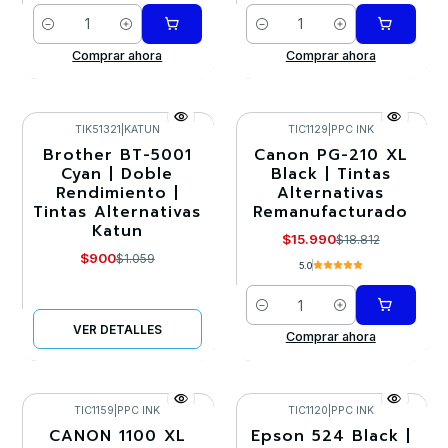
Cantidad
Cantidad
Comprar ahora
Comprar ahora
TIK51321
|
KATUN
TIC1129
|
PPC INK
Brother BT-5001
Canon PG-210 XL
-15%
-15%
Cyan | Doble
Black | Tintas
Rendimiento |
Alternativas
Agotado
Tintas Alternativas
Remanufacturado
Katun
$15.990
$18.812
$900
$1.059
5.0
Cantidad
VER DETALLES
Comprar ahora
TIC1159
|
PPC INK
TIC1120
|
PPC INK
CANON 1100 XL
Epson 524 Black |
-15%
-15%