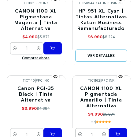
TIC1161
|
PPC INK
TIK50944
|
KATUN BUSINESS
CANON 1100 XL
HP 951 XL Cyan |
-15%
-15%
Pigmentada
Tintas Alternativas
Magenta | Tinta
Katun Business
Agotado
Alternativa
Remanufacturado
$4.990
$6.990
$5.871
$8.224
Cantidad
VER DETALLES
Comprar ahora
TIC1140
|
PPC INK
TIC1162
|
PPC INK
Canon PGI-35
CANON 1100 XL
-15%
-15%
Black | Tinta
Pigmentada
Alternativa
Amarillo | Tinta
Alternativa
$3.990
$4.694
$4.990
$5.871
5.0