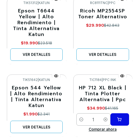
TIK51312
|
KATUN
RC8111TNC
|
PPC
Epson T6644
Ricoh MP2554SP
-15%
-30%
Yellow | Alto
Toner Alternativo
Rendimiento |
Agotado
Agotado
$29.990
$42.843
Tinta Alternativa
Katun
$19.990
$23.518
VER DETALLES
VER DETALLES
TIK51642
|
KATUN
TIC1184
|
PPC INK
Epson 544 Yellow
HP 712 XL Black |
-15%
-15%
| Alto Rendimiento
Tinta Plotter
| Tinta Alternativa
Alternativa | Ppc
Agotado
Katun
$34.990
$41.165
$1.990
$2.341
Cantidad
VER DETALLES
Comprar ahora