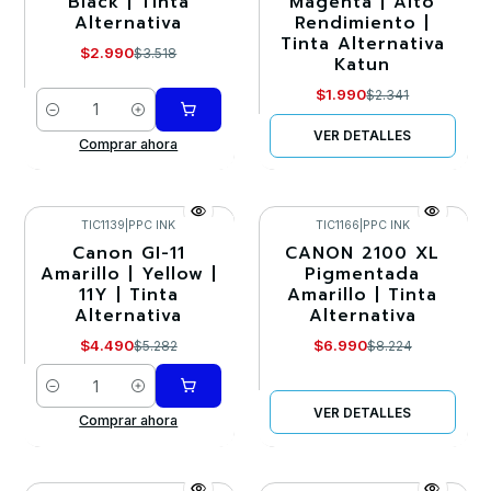
Black | Tinta
Magenta | Alto
Alternativa
Rendimiento |
Agotado
Tinta Alternativa
$2.990
$3.518
Katun
$1.990
$2.341
Cantidad
VER DETALLES
Comprar ahora
TIC1139
|
PPC INK
TIC1166
|
PPC INK
Canon GI-11
CANON 2100 XL
-15%
-15%
Amarillo | Yellow |
Pigmentada
11Y | Tinta
Amarillo | Tinta
Agotado
Alternativa
Alternativa
$4.490
$6.990
$5.282
$8.224
Cantidad
VER DETALLES
Comprar ahora