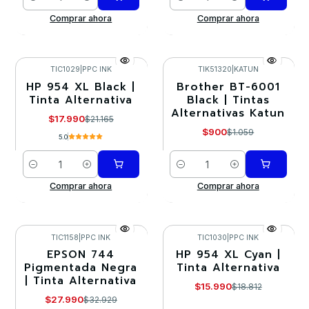
Cantidad
Cantidad
Comprar ahora
Comprar ahora
TIC1029
|
PPC INK
TIK51320
|
KATUN
HP 954 XL Black |
Brother BT-6001
-15%
-15%
Tinta Alternativa
Black | Tintas
Alternativas Katun
$17.990
$21.165
$900
$1.059
5.0
Cantidad
Cantidad
Comprar ahora
Comprar ahora
TIC1158
|
PPC INK
TIC1030
|
PPC INK
EPSON 744
HP 954 XL Cyan |
-15%
-15%
Pigmentada Negra
Tinta Alternativa
| Tinta Alternativa
$15.990
$18.812
$27.990
$32.929