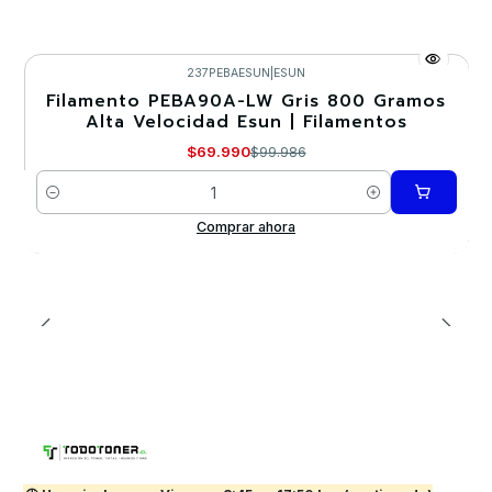
237PEBAESUN
|
ESUN
Filamento PEBA90A-LW Gris 800 Gramos
-30%
Alta Velocidad Esun | Filamentos
$69.990
$99.986
Cantidad
Comprar ahora