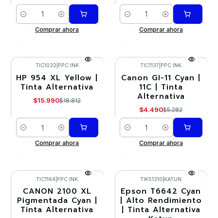
Cantidad
Cantidad
Comprar ahora
Comprar ahora
TIC1032
|
PPC INK
TIC1137
|
PPC INK
HP 954 XL Yellow |
Canon GI-11 Cyan |
-15%
-15%
Tinta Alternativa
11C | Tinta
Alternativa
$15.990
$18.812
$4.490
$5.282
Cantidad
Cantidad
Comprar ahora
Comprar ahora
TIC1164
|
PPC INK
TIK51310
|
KATUN
CANON 2100 XL
Epson T6642 Cyan
-15%
-15%
Pigmentada Cyan |
| Alto Rendimiento
Tinta Alternativa
| Tinta Alternativa
Agotado