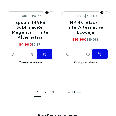
TIC1169
|
PPC INK
TIC1005
|
PPC INK
Epson T49H3
HP 46 Black |
-15%
-15%
Sublimación
Tinta Alternativa |
Magenta | Tinta
Ecocaja
Alternativa
$16.990
$19.988
$4.990
$5.871
Cantidad
Cantidad
Comprar ahora
Comprar ahora
1
2
3
4
»
Último
Reseñas destacadas