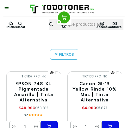
Puedes Elegir: Comprar en
Tienda
·
Despacho
a Todo Chile · Retiro en
Tienda en
24 Horas
0
Inicio
Ofertas WG 28 en TodoToner
$0
Inicio
Buscar
Acceso
Contacto
Ofertas WG 28 en TodoToner
FILTROS
TIC1157
|
PPC INK
TIC1133
|
PPC INK
EPSON 748 XL
Canon GI-13
-15%
-15%
Pigmentada
Yellow Rinde 10%
Amarillo | Tinta
Más | Tinta
Alternativa
Alternativa
$49.990
$4.990
$58.812
$5.871
5.0