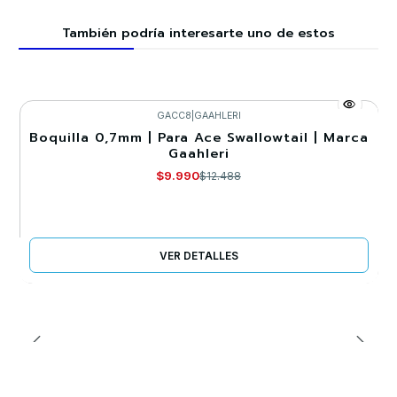
También podría interesarte uno de estos
GACC8
|
GAAHLERI
Boquilla 0,7mm | Para Ace Swallowtail | Marca
-20%
Gaahleri
Agotado
$9.990
$12.488
VER DETALLES