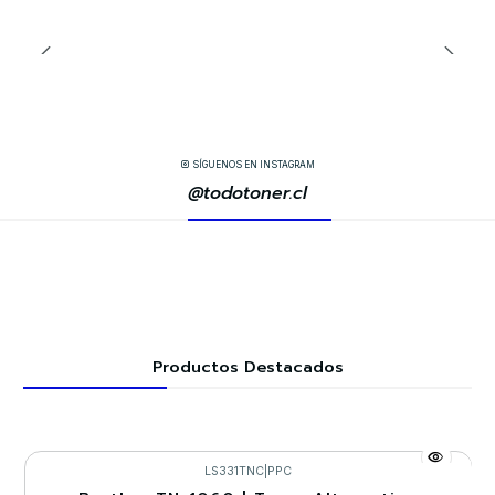
SÍGUENOS EN INSTAGRAM
@todotoner.cl
Productos Destacados
LS331TNC
|
PPC