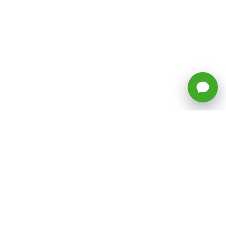
🕒 Horario: Lunes a Viernes, 8:45 a
17:50 hrs (continuado)
Estacionamientos Disponibles
Síguenos
CATEGORÍAS
Inicio