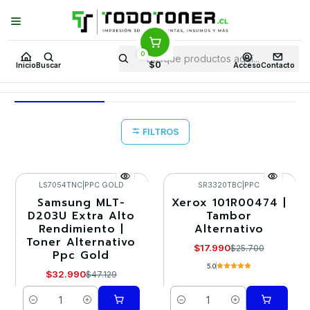
Puedes Elegir: Comprar en
Tienda
·
Despacho
a Todo Chile · Retiro en
Tienda en
24 Horas
0
Inicio
Ofertas WG 61 en TodoToner
$0
Inicio
Buscar
Acceso
Contacto
Ofertas WG 61 en TodoToner
FILTROS
LS7054TNC
|
PPC GOLD
SR3320TBC
|
PPC
Samsung MLT-
Xerox 101R00474 |
-30%
-30%
D203U Extra Alto
Tambor
Rendimiento |
Alternativo
Toner Alternativo
$17.990
$25.700
Ppc Gold
5.0
$32.990
$47.129
Cantidad
Cantidad