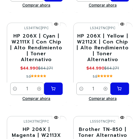
Comprar ahora
Comprar ahora
LS341TNC
|
PPC
LS342TNC
|
PPC
HP 206X | Cyan |
HP 206X | Yellow |
-30%
-30%
W2111X | Con Chip
W2112X | Con Chip
| Alto Rendimiento
| Alto Rendimiento
| Toner
| Toner
Alternativo
Alternativo
$44.990
$44.990
$64.271
$64.271
5.0
5.0
Cantidad
Cantidad
Comprar ahora
Comprar ahora
LS343TNC
|
PPC
LS550TNC
|
PPC
HP 206X |
Brother TN-850 |
-30%
-30%
Magenta | W2113X
Toner Alternativo