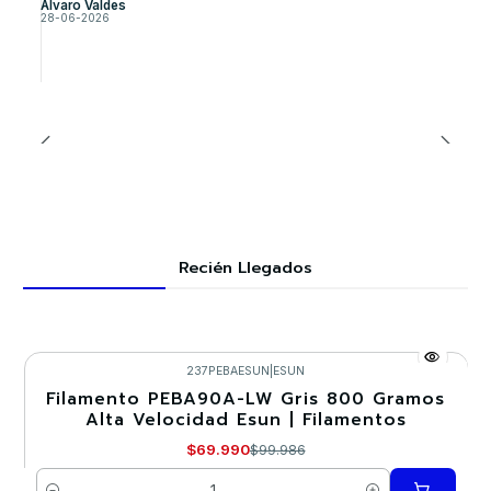
Alvaro Valdes
28-06-2026
Recién Llegados
237PEBAESUN
|
ESUN
Filamento PEBA90A-LW Gris 800 Gramos
-30%
Alta Velocidad Esun | Filamentos
$69.990
$99.986