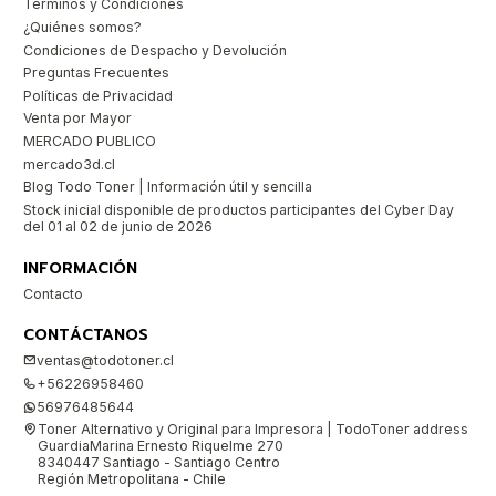
Términos y Condiciones
¿Quiénes somos?
Condiciones de Despacho y Devolución
Preguntas Frecuentes
Políticas de Privacidad
Venta por Mayor
MERCADO PUBLICO
mercado3d.cl
Blog Todo Toner | Información útil y sencilla
Stock inicial disponible de productos participantes del Cyber Day
del 01 al 02 de junio de 2026
INFORMACIÓN
Contacto
CONTÁCTANOS
ventas@todotoner.cl
+56226958460
56976485644
Toner Alternativo y Original para Impresora | TodoToner address
GuardiaMarina Ernesto Riquelme 270
8340447 Santiago - Santiago Centro
Región Metropolitana - Chile