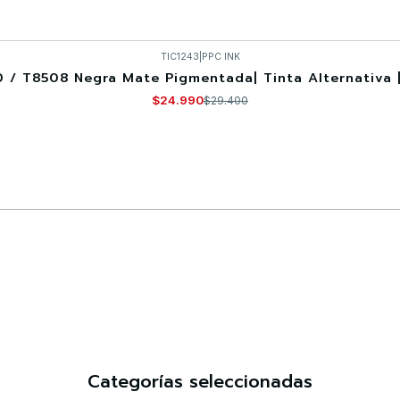
TIC1243
|
PPC INK
/ T8508 Negra Mate Pigmentada| Tinta Alternativa 
$24.990
$29.400
Comprar ahora
Categorías seleccionadas