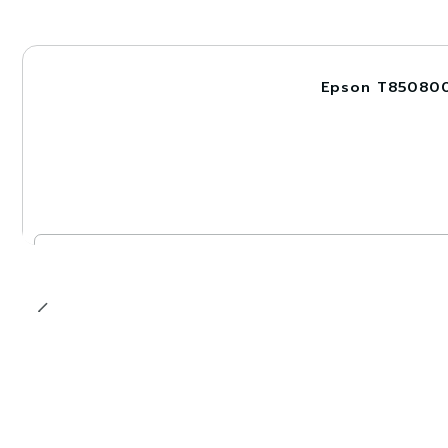
Epson T850800 
-15%
Cantidad