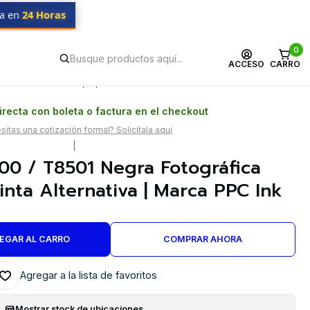
da en
24 Horas
nk
0
ACCESO
CARRO
Postventa propia
Garantía en Chile
recta con boleta o factura en el checkout
itas una cotización formal? Solicítala aquí
|
00 / T8501 Negra Fotográfica
inta Alternativa | Marca PPC Ink
EGAR AL CARRO
COMPRAR AHORA
Agregar a la lista de favoritos
Mostrar stock de ubicaciones