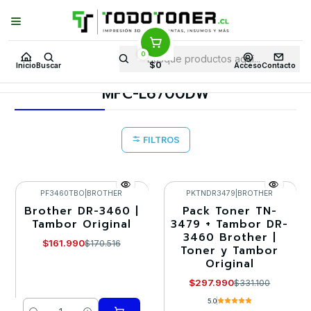
Puedes Elegir: Comprar en
Tienda
·
Despacho
a Todo Chile · Retiro en
Tienda en
24 Horas
0
Inicio
Toner y tambor
Tambor Original
BROTHER
$0
Inicio
Buscar
Acceso
Contacto
Equipos BROTHER
MFC-L6700DW
MFC-L6700DW
FILTROS
PF3460TBO
|
BROTHER
PKTNDR3479
|
BROTHER
Brother DR-3460 |
Pack Toner TN-
-5%
-10%
Tambor Original
3479 + Tambor DR-
3460 Brother |
Agotado
$161.990
$170.516
Toner y Tambor
Original
$297.990
$331.100
5.0