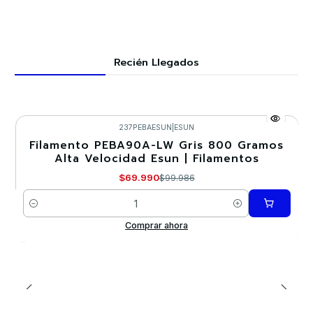
Recién Llegados
237PEBAESUN
|
ESUN
Filamento PEBA90A-LW Gris 800 Gramos
-30%
Alta Velocidad Esun | Filamentos
Nuevo
$69.990
$99.986
Cantidad
Comprar ahora