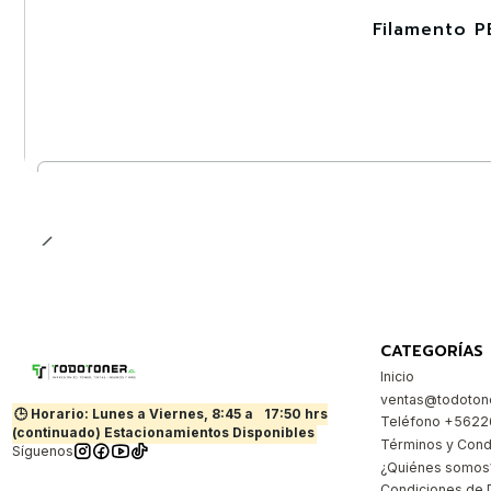
Filamento P
-30%
Cantidad
CATEGORÍAS
Inicio
ventas@todotone
🕒 Horario: Lunes a Viernes, 8:45 a
17:50 hrs
Teléfono +562
(continuado) Estacionamientos Disponibles
Términos y Cond
Síguenos
¿Quiénes somos
Condiciones de 