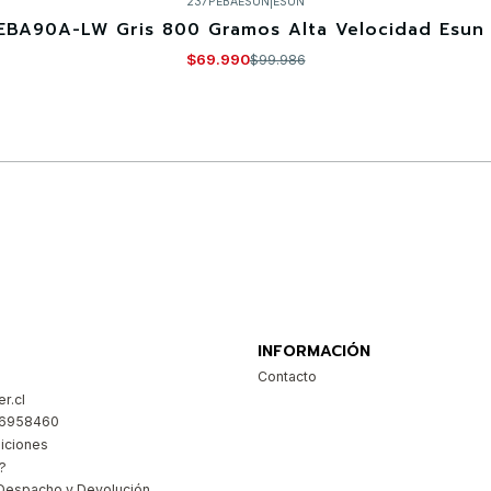
237PEBAESUN
|
ESUN
EBA90A-LW Gris 800 Gramos Alta Velocidad Esun 
$69.990
$99.986
Comprar ahora
INFORMACIÓN
Contacto
r.cl
26958460
iciones
?
Despacho y Devolución