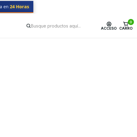
da en
24 Horas
0
ACCESO
CARRO