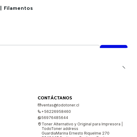
| Filamentos
CONTÁCTANOS
ventas@todotoner.cl
+56226958460
56976485644
Toner Alternativo y Original para Impresora |
TodoToner address
GuardiaMarina Ernesto Riquelme 270