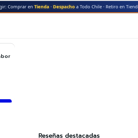
gir: Comprar en
Tienda
·
Despacho
a Todo Chile · Retiro en Tien
R
MFC-7290
MFC-7290
mbor
Reseñas destacadas