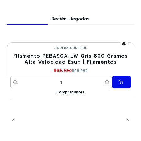
Recién Llegados
237PEBAESUN
|
ESUN
Filamento PEBA90A-LW Gris 800 Gramos
-30%
Alta Velocidad Esun | Filamentos
$69.990
$99.986
Cantidad
Comprar ahora