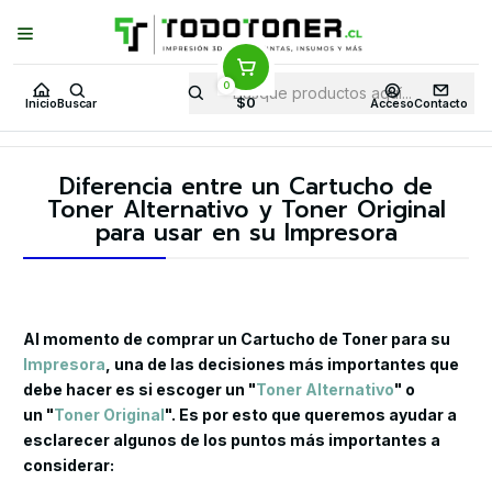
Puedes Elegir: Comprar en
Tienda
·
Despacho
a Todo Chile · Retiro en
Tienda en
24 Horas
0
Inicio
$0
Inicio
Buscar
Acceso
Contacto
Diferencia entre un Cartucho de Toner Alternativo y Toner Original
para usar en su Impresora
Diferencia entre un Cartucho de
Toner Alternativo y Toner Original
para usar en su Impresora
Al momento de comprar un Cartucho de Toner para su
Impresora
, una de las decisiones más importantes que
debe hacer es si escoger un "
Toner Alternativo
" o
un "
Toner Original
". Es por esto que queremos ayudar a
esclarecer algunos de los puntos más importantes a
considerar: