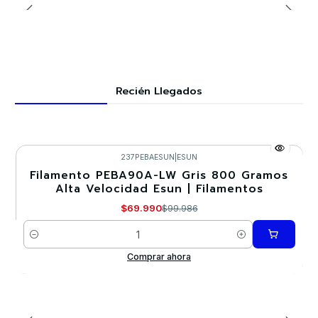
Recién Llegados
237PEBAESUN
|
ESUN
Filamento PEBA90A-LW Gris 800 Gramos
-30%
Alta Velocidad Esun | Filamentos
$69.990
$99.986
Cantidad
Comprar ahora