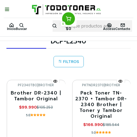
Puedes Elegir: Comprar en
Tienda
·
Despacho
a Todo Chile · Retiro en
Tienda en
24 Horas
0
Inicio
Toner y tambor
Tambor Original
BROTHER
$0
Inicio
Buscar
Acceso
Contacto
Equipos BROTHER
DCP-L2540
DCP-L2540
FILTROS
PF2340TBO
|
BROTHER
PKTNDR2370
|
BROTHER
Brother DR-2340 |
Pack Toner TN-
-5%
-10%
Tambor Original
2370 + Tambor DR-
2340 Brother |
$99.990
$105.253
Toner y Tambor
Original
5.0
$166.990
$185.544
5.0