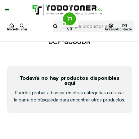
Puedes Elegir: Comprar en
Tienda
·
Despacho
a Todo Chile · Retiro en
Tienda en
24 Horas
0
Inicio
Toner y tambor
Tambor Original
BROTHER
$0
Inicio
Buscar
Acceso
Contacto
Equipos BROTHER
DCP-8080DN
DCP-8080DN
Todavía no hay productos disponibles
aquí
Puedes probar a buscar en otras categorías o utilizar
la barra de búsqueda para encontrar otros productos.