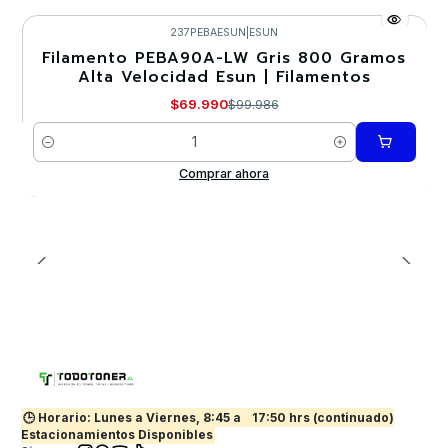
237PEBAESUN
|
ESUN
Filamento PEBA90A-LW Gris 800 Gramos
-30%
Alta Velocidad Esun | Filamentos
$69.990
$99.986
Cantidad
Comprar ahora
🕒 Horario: Lunes a Viernes, 8:45 a
17:50 hrs (continuado)
Estacionamientos Disponibles