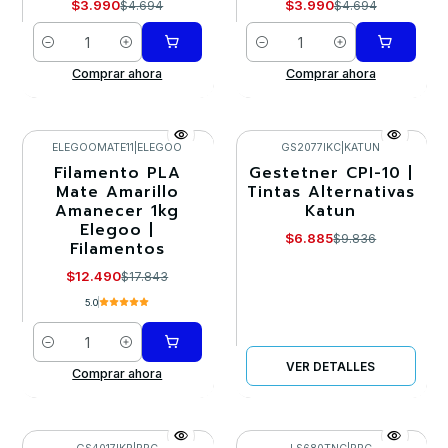
$3.990
$3.990
$4.694
$4.694
Cantidad
Cantidad
Comprar ahora
Comprar ahora
ELEGOOMATE11
|
ELEGOO
GS2077IKC
|
KATUN
Filamento PLA
Gestetner CPI-10 |
-30%
-30%
Mate Amarillo
Tintas Alternativas
Amanecer 1kg
Katun
Agotado
Elegoo |
$6.885
$9.836
Filamentos
$12.490
$17.843
5.0
Cantidad
VER DETALLES
Comprar ahora