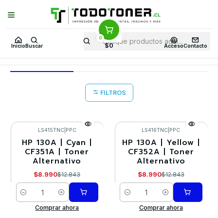
Puedes Elegir: Comprar en
Tienda
·
Despacho
a Todo Chile · Retiro en
Tienda en
24 Horas
0
Inicio
BF NOV25 60
$0
Inicio
Buscar
Acceso
Contacto
BF NOV25 60
FILTROS
LS415TNC
|
PPC
LS416TNC
|
PPC
HP 130A | Cyan |
HP 130A | Yellow |
-30%
-30%
CF351A | Toner
CF352A | Toner
Alternativo
Alternativo
$8.990
$8.990
$12.843
$12.843
Cantidad
Cantidad
Comprar ahora
Comprar ahora