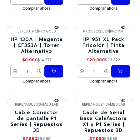
Cantidad
Cantidad
Comprar ahora
Comprar ahora
LS7053TNC
|
PPC GOLD
PKC1022/23/24
|
PPC INK
HP 130A | Magenta
HP 951 XL Pack
-30%
-10%
| CF353A | Toner
Tricolor | Tinta
Alternativo
Alternativa
$9.990
$29.990
$14.271
$33.322
Cantidad
Cantidad
Comprar ahora
Comprar ahora
REPBAMBU23
|
BAMBU LAB
REPBAMBU24
|
BAMBU LAB
Cable Conector
Cable de Señal
-20%
-20%
de pantalla P1
Base Calefactora
Series | Repuestos
X1 y P1 Series |
3D
Repuestos 3D
$7.990
$7.990
$9.988
$9.988