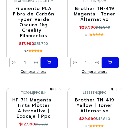
PLAHYPER15CR
|
CREALITY
LS637TNC
|
PPC
Filamento PLA
Brother TN-419
-30%
-30%
Fibra de Carbón
Magenta | Toner
Hyper Verde
Alternativo
Oscuro 1kg
$29.990
$42.843
Creality |
Filamentos
5.0
$17.990
$25.700
5.0
Cantidad
Cantidad
Comprar ahora
Comprar ahora
TIC1042
|
PPC INK
LS638TNC
|
PPC
HP 711 Magenta |
Brother TN-419
-15%
-30%
Tinta Plotter
Yellow | Toner
Alternativa |
Alternativo
Ecocaja | Ppc
$29.990
$42.843
$12.990
$15.282
5.0