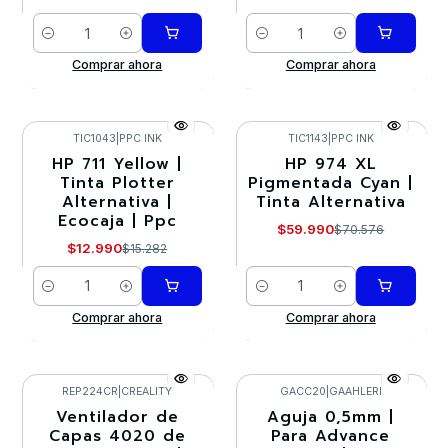
Cantidad
Cantidad
Comprar ahora
Comprar ahora
TIC1043
|
PPC INK
TIC1143
|
PPC INK
HP 711 Yellow |
HP 974 XL
-15%
-15%
Tinta Plotter
Pigmentada Cyan |
Alternativa |
Tinta Alternativa
Ecocaja | Ppc
$59.990
$70.576
$12.990
$15.282
Cantidad
Cantidad
Comprar ahora
Comprar ahora
REP224CR
|
CREALITY
GACC20
|
GAAHLERI
Ventilador de
Aguja 0,5mm |
-20%
-20%
Capas 4020 de
Para Advance