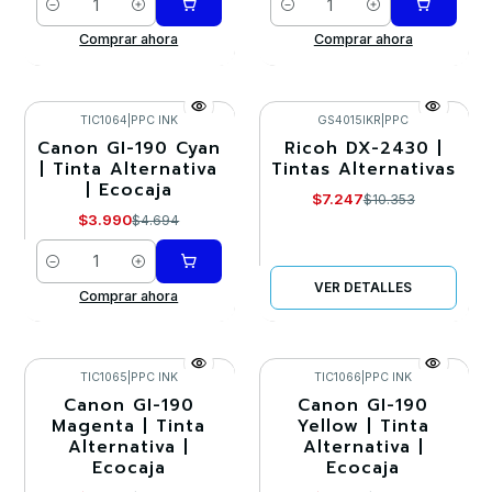
Cantidad
Cantidad
Comprar ahora
Comprar ahora
TIC1064
|
PPC INK
GS4015IKR
|
PPC
Canon GI-190 Cyan
Ricoh DX-2430 |
-15%
-30%
| Tinta Alternativa
Tintas Alternativas
| Ecocaja
Agotado
$7.247
$10.353
$3.990
$4.694
Cantidad
VER DETALLES
Comprar ahora
TIC1065
|
PPC INK
TIC1066
|
PPC INK
Canon GI-190
Canon GI-190
-15%
-15%
Magenta | Tinta
Yellow | Tinta
Alternativa |
Alternativa |
Ecocaja
Ecocaja