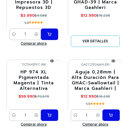
Impresora 3D |
GHAD-39 | Marca
Agotado
Repuestos 3D
Gaahleri
$3.990
$12.990
$4.988
$16.238
5.0
Cantidad
VER DETALLES
Comprar ahora
TIC1144
|
PPC INK
GACC21
|
GAAHLERI
HP 974 XL
Aguja 0,28mm |
-15%
-20%
Pigmentada
Alta Duración Para
Magenta | Tinta
GHAC-Swallowtail |
Alternativa
Marca Gaahleri |
$59.990
$12.990
$70.576
$16.238
5.0
Cantidad
Cantidad
Comprar ahora
Comprar ahora