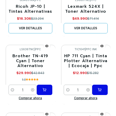
GS4017IKR
|
PPC
LS680TNC
|
PPC
Ricoh JP-10 |
Lexmark 524X |
-30%
-30%
Tintas Alternativas
Toner Alternativo
Agotado
Agotado
$16.306
$49.990
$23.294
$71.414
VER DETALLES
VER DETALLES
LS636TNC
|
PPC
TIC1041
|
PPC INK
Brother TN-419
HP 711 Cyan | Tinta
-30%
-15%
Cyan | Toner
Plotter Alternativa
Alternativo
| Ecocaja | Ppc
$29.990
$12.990
$42.843
$15.282
5.0
Cantidad
Cantidad
Comprar ahora
Comprar ahora