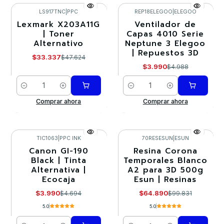
LS917TNC
|
PPC
REP18ELEGOO
|
ELEGOO
Lexmark X203A11G
Ventilador de
-30%
-20%
| Toner
Capas 4010 Serie
Alternativo
Neptune 3 Elegoo
| Repuestos 3D
$33.337
$47.624
$3.990
$4.988
Cantidad
Cantidad
Comprar ahora
Comprar ahora
TIC1063
|
PPC INK
70RESESUN
|
ESUN
Canon GI-190
Resina Corona
-15%
-35%
Black | Tinta
Temporales Blanco
Alternativa |
A2 para 3D 500g
Ecocaja
Esun | Resinas
$3.990
$64.890
$4.694
$99.831
5.0
5.0