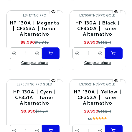
LS417TNC
|
PPC
LS7050TNC
|
PPC GOLD
HP 130A | Magenta
HP 130A | Black |
-30%
-30%
| CF353A | Toner
CF350A | Toner
Alternativo
Alternativo
$8.990
$9.990
$12.843
$14.271
Cantidad
Cantidad
Comprar ahora
Comprar ahora
LS7051TNC
|
PPC GOLD
LS7052TNC
|
PPC GOLD
HP 130A | Cyan |
HP 130A | Yellow |
-30%
-30%
CF351A | Toner
CF352A | Toner
Alternativo
Alternativo
$9.990
$9.990
$14.271
$14.271
5.0