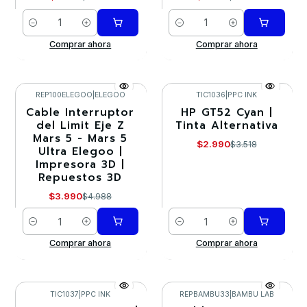
Cantidad
Cantidad
Comprar ahora
Comprar ahora
REP100ELEGOO
|
ELEGOO
TIC1036
|
PPC INK
Cable Interruptor
HP GT52 Cyan |
-20%
-15%
del Limit Eje Z
Tinta Alternativa
Mars 5 - Mars 5
$2.990
$3.518
Ultra Elegoo |
Impresora 3D |
Repuestos 3D
$3.990
$4.988
Cantidad
Cantidad
Comprar ahora
Comprar ahora
TIC1037
|
PPC INK
REPBAMBU33
|
BAMBU LAB