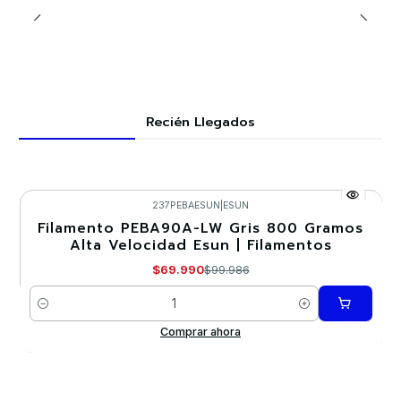
Recién Llegados
237PEBAESUN
|
ESUN
Filamento PEBA90A-LW Gris 800 Gramos
-30%
Alta Velocidad Esun | Filamentos
$69.990
$99.986
Cantidad
Comprar ahora