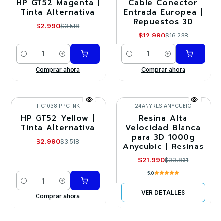
HP GT52 Magenta |
Cable Conector
-15%
-20%
Tinta Alternativa
Entrada Europea |
Repuestos 3D
$2.990
$3.518
$12.990
$16.238
Cantidad
Cantidad
Comprar ahora
Comprar ahora
TIC1038
|
PPC INK
24ANYRES
|
ANYCUBIC
HP GT52 Yellow |
Resina Alta
-15%
-35%
Tinta Alternativa
Velocidad Blanca
para 3D 1000g
Agotado
$2.990
$3.518
Anycubic | Resinas
$21.990
$33.831
5.0
Cantidad
VER DETALLES
Comprar ahora