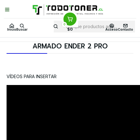
Puedes Elegir: Comprar en
Tienda
·
Despacho
a Todo Chile · Retiro en
Tienda en
24 Horas
0
Inicio
ARMADO ENDER 2 PRO
$0
Inicio
Buscar
Acceso
Contacto
ARMADO ENDER 2 PRO
VÍDEOS PARA INSERTAR