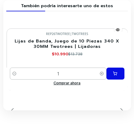
También podría interesarte uno de estos
REP26TWOTREE
|
TWOTREES
Lijas de Banda, Juego de 10 Piezas 340 X
-20%
30MM Twotrees | Lijadoras
$10.990
$13.738
Cantidad
Comprar ahora