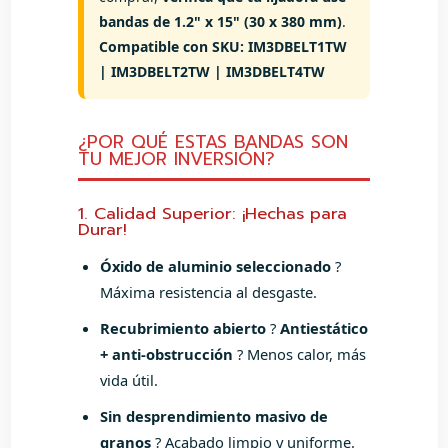
bandas de 1.2" x 15" (30 x 380 mm)
.
Compatible con SKU:
IM3DBELT1TW
| IM3DBELT2TW | IM3DBELT4TW
¿POR QUÉ ESTAS BANDAS SON
TU MEJOR INVERSIÓN?
1. Calidad Superior: ¡Hechas para
Durar!
Óxido de aluminio seleccionado
?
Máxima resistencia al desgaste.
Recubrimiento abierto
?
Antiestático
+ anti-obstrucción
? Menos calor, más
vida útil.
Sin desprendimiento masivo de
granos
? Acabado limpio y uniforme.