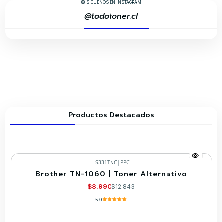
SÍGUENOS EN INSTAGRAM
@todotoner.cl
Productos Destacados
LS331TNC
|
PPC
Brother TN-1060 | Toner Alternativo
-30%
$8.990
$12.843
5.0