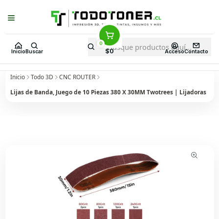
Puedes Elegir: Comprar en
Tienda
·
Despacho
a Todo Chile · Retiro en
Tienda en
24 Horas
0
$0
Inicio
Buscar
Acceso
Contacto
Inicio
Todo 3D
CNC ROUTER
Lijas de Banda, Juego de 10 Piezas 380 X 30MM Twotrees | Lijadoras