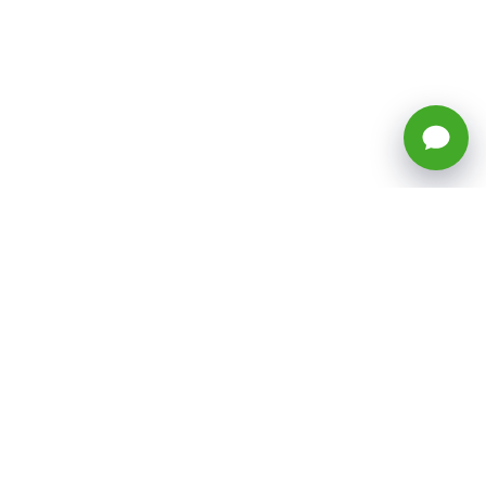
🕒 Horario: Lunes a Viernes, 8:45 a
17:50 hrs (continuado)
Estacionamientos Disponibles
Síguenos
CATEGORÍAS
Inicio
ventas@todotoner.cl