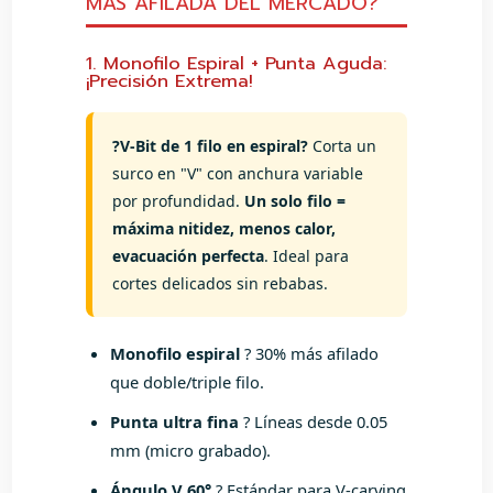
MÁS AFILADA DEL MERCADO?
1. Monofilo Espiral + Punta Aguda:
¡Precisión Extrema!
?V-Bit de 1 filo en espiral?
Corta un
surco en "V" con anchura variable
por profundidad.
Un solo filo =
máxima nitidez, menos calor,
evacuación perfecta
. Ideal para
cortes delicados sin rebabas.
Monofilo espiral
? 30% más afilado
que doble/triple filo.
Punta ultra fina
? Líneas desde 0.05
mm (micro grabado).
Ángulo V 60°
? Estándar para V-carving