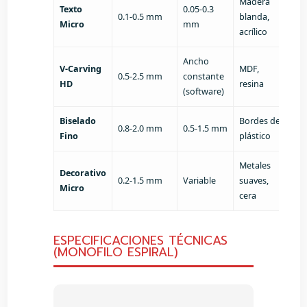
Madera
Texto
0.05-0.3
0.1-0.5 mm
blanda,
Micro
mm
acrílico
Ancho
V-Carving
MDF,
0.5-2.5 mm
constante
HD
resina
(software)
Biselado
Bordes de
0.8-2.0 mm
0.5-1.5 mm
Fino
plástico
Metales
Decorativo
0.2-1.5 mm
Variable
suaves,
Micro
cera
ESPECIFICACIONES TÉCNICAS
(MONOFILO ESPIRAL)