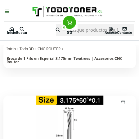
Puedes Elegir: Comprar en
Tienda
·
Despacho
a Todo Chile · Retiro en
Tienda en
24 Horas
0
$0
Inicio
Buscar
Acceso
Contacto
Inicio
Todo 3D
CNC ROUTER
Broca de 1 Filo en Esperial 3.175mm Twotrees | Accesorios CNC
Router