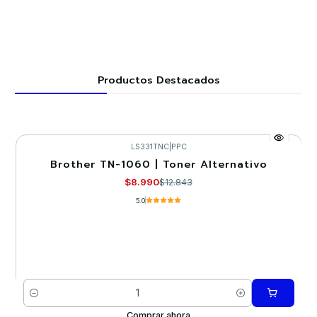
Productos Destacados
LS331TNC
|
PPC
Brother TN-1060 | Toner Alternativo
-30%
$8.990
$12.843
5.0
Cantidad
Comprar ahora