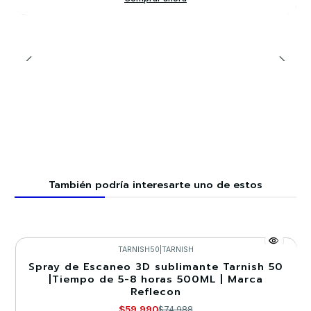
También podría interesarte uno de estos
TARNISH50
|
TARNISH
Spray de Escaneo 3D sublimante Tarnish 50
-20%
|Tiempo de 5-8 horas 500ML | Marca
Reflecon
$59.990
$74.988