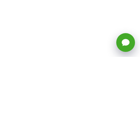
🕒 Horario: Lunes a Viernes, 8:45 a
17:50 hrs (continuado)
Estacionamientos Disponibles
Síguenos
CATEGORÍAS
Inicio
ventas@todotoner.cl
Teléfono +56226958460