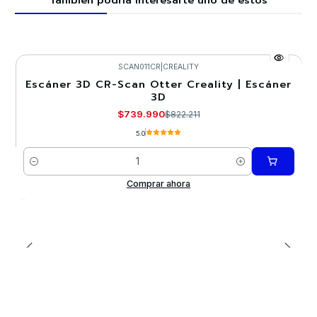
También podría interesarte uno de estos
SCAN011CR
|
CREALITY
Escáner 3D CR-Scan Otter Creality | Escáner
-10%
3D
$739.990
$822.211
5.0
Cantidad
Comprar ahora