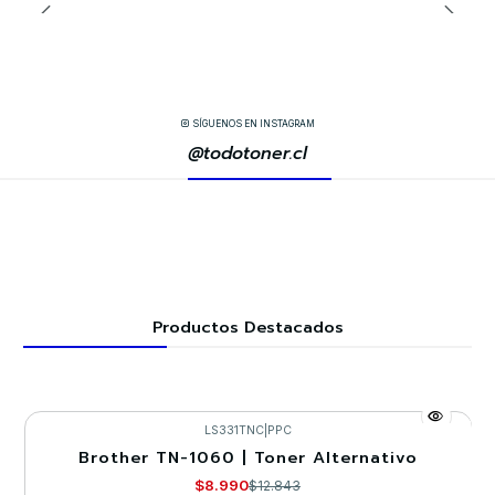
SÍGUENOS EN INSTAGRAM
@todotoner.cl
Productos Destacados
LS331TNC
|
PPC
Brother TN-1060 | Toner Alternativo
-30%
$8.990
$12.843