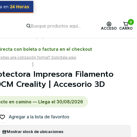
da en
24 Horas
0
ACCESO
CARRO
Postventa propia
Garantía en Chile
recta con boleta o factura en el checkout
itas una cotización formal? Solicítala aquí
|
otectora Impresora Filamento
M Creality | Accesorio 3D
cto en camino — Llega el 30/08/2026
Agregar a la lista de favoritos
Mostrar stock de ubicaciones