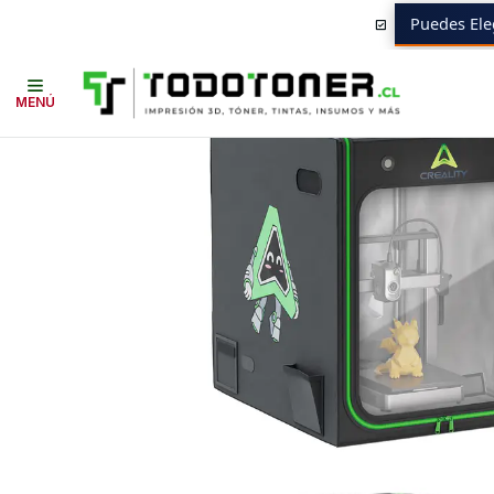
Puedes Ele
Inicio
Todo 3D
REPUESTOS 3D
CREALITY
Cubierta Protectora Im
MENÚ