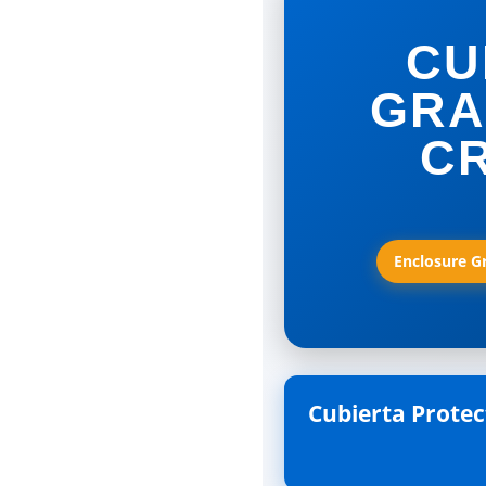
CU
GRA
CR
Enclosure Gr
Cubierta Protect