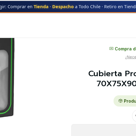
gir: Comprar en
Tienda
·
Despacho
a Todo Chile · Retiro en Tien
presora Filamento 70X75X90CM Creality | Accesorio 3D
Distribuidor oficial
Compra di
¿Neces
Cubierta Pr
70X75X90C
Produ