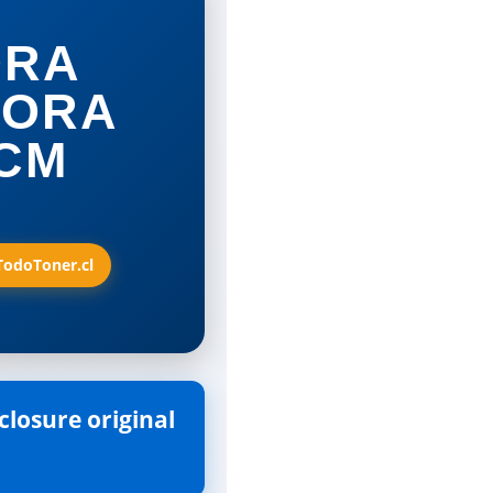
ORA
SORA
 CM
 TodoToner.cl
losure original 