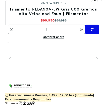
237PEBAESUN
|
ESUN
Filamento PEBA90A-LW Gris 800 Gramos
-30%
Alta Velocidad Esun | Filamentos
$69.990
$99.986
Cantidad
Comprar ahora
🕒 Horario: Lunes a Viernes, 8:45 a
17:50 hrs (continuado)
Estacionamientos Disponibles
Síguenos