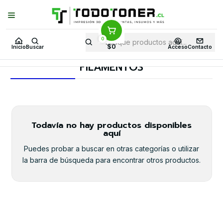
Puedes Elegir: Comprar en
Tienda
·
Despacho
a Todo Chile · Retiro en
Tienda en
24 Horas
0
Inicio
Todo 3D
FILAMENTOS
TODO ABS.TODO 3D
$0
Inicio
Buscar
Acceso
Contacto
FILAMENTOS
FILAMENTOS
Todavía no hay productos disponibles
aquí
Puedes probar a buscar en otras categorías o utilizar
la barra de búsqueda para encontrar otros productos.